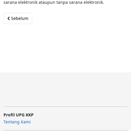
sarana elektronik ataupun tanpa sarana elektronik.
Previous article: Mengapa gratifikasi perlu dilaporkan?
Sebelum
Profil UPG KKP
Tentang Kami