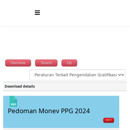
Overview
Search
Up
Download details
Pedoman Monev PPG 2024
HOT