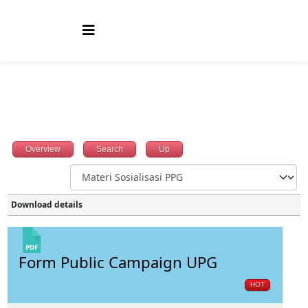
Overview
Search
Up
Download details
Form Public Campaign UPG
HOT