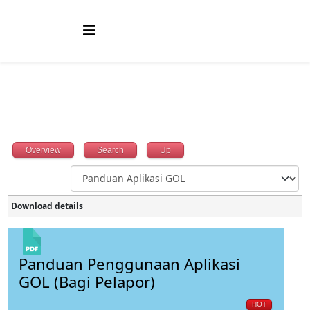
Overview
Search
Up
Download details
Panduan Penggunaan Aplikasi
GOL (Bagi Pelapor)
HOT