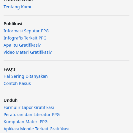
Tentang Kami
Publikasi
Informasi Seputar PPG
Infografis Terkait PPG
Apa itu Gratifikasi?
Video Materi Gratifikasi?
FAQ's
Hal Sering Ditanyakan
Contoh Kasus
Unduh
Formulir Lapor Gratifikasi
Peraturan dan Literatur PPG
Kumpulan Materi PPG
Aplikasi Mobile Terkait Gratifikasi