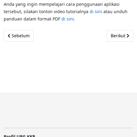
Anda yang ingin mempelajari cara penggunaan aplikasi
tersebut, silakan tonton video tutorialnya
di sini
atau unduh
panduan dalam format PDF
di sini.
Previous article: Yuk, Lapor Gratifikasi!
Next article
Sebelum
Berikut
Profil UPG KKP